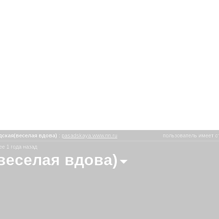
дская(веселая вдова)
:
pasadskaya.www.nn.ru
пользователь имеет с
е 1 года назад
веселая вдова)