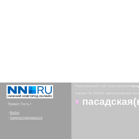
Персональный сайт пользователя
паса
портрет № 290451 зарегистрирован боле
пасадская(
Привет, Гость !
-
Войти
-
Зарегистрироваться