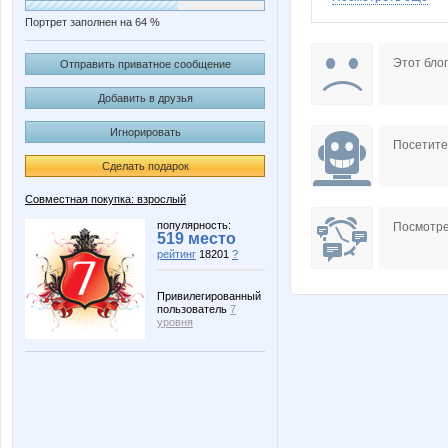
Портрет заполнен на 64 %
Angelina2307
Anntu
Этот блог
Отправить приватное сообщение
Добавить в друзья
Игнорировать
Dream86
Elena14
Посетит
Сделать подарок
Совместная покупка: взрослый
Knita
Koshka
популярность:
Посмотре
519 место
рейтинг
18201
?
Привилегированный
пользователь
7
Marta Kauffman
Masha Cry
уровня
Natata
Nathali