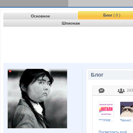
Блог
( 0 )
Основное
Шпионаж
Блог
243
***ТРИКОТАЖ НАТАЛИ***
*Neverla
Посмотреть ещё