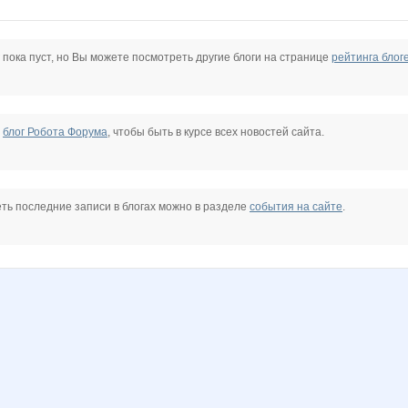
Beatrisa
Beliya
BlonMi
Bobric
Butterfly85
Cassiopeia_NN
 пока пуст, но Вы можете посмотреть другие блоги на странице
рейтинга блог
03
Enny-de-SerKo
Forseti
Irinaghost
Ironeya
Iskra_Vesna
Janny-52
е
блог Робота Форума
, чтобы быть в курсе всех новостей сайта.
krol
KotoPes
LAMYR84
Lelyann
Lencho
Lenic
Lia85
ть последние записи в блогах можно в разделе
события на сайте
.
stal
Mixxxx
Mora
Morzhik
N@T@LK@
NASIK
NSolominka
e
Natusik77
OGUL
OLGA2202
OXMAS
OlgaSm77
Olgs