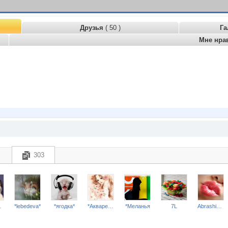
Друзья
( 50 )
Га
Мне нра
303
nd*
*lebedeva*
*ягодка*
*Акварель*
*Меланья
7L
Abrashicek