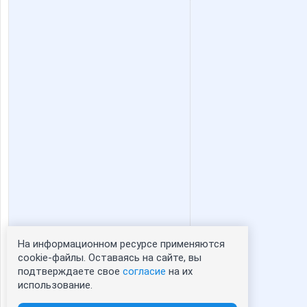
Scorpion64
Sestra
Zaika-Zaznaika
ZdravPu
elena-1983
evgenic
kys1977
lanina0
На информационном ресурсе применяются
Статистика портрета:
cookie-файлы. Оставаясь на сайте, вы
подтверждаете свое
согласие
на их
сейчас просматривают портрет - 0
mamba83
manyaf
использование.
зарегистрированные пользователи
посетившие портрет за 7 дней - 0