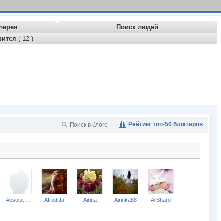
лерея
Поиск людей
вится
( 12 )
Рейтинг топ-50 блоггеров
Absolut Progress
Afroditta
Airina
Airinka88
AliSharo